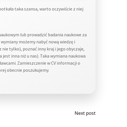
otkała taka szansa, warto oczywiście z niej
e naukowym lub prowadzić badania naukowe za
ej wymiany możemy nabyć nową wiedzę i
ie tylko), poznać inny kraj i jego obyczaje,
ia jest inna niż u nas). Taka wymiana naukowa
dawcami. Zamieszczenie w CV informacji o
órej obecnie poszukujemy.
Post
Next post
navigati