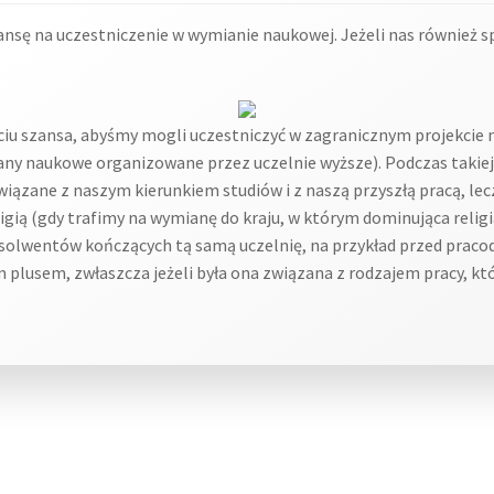
nsę na uczestniczenie w wymianie naukowej. Jeżeli nas również sp
yciu szansa, abyśmy mogli uczestniczyć w zagranicznym projekci
any naukowe organizowane przez uczelnie wyższe). Podczas taki
ązane z naszym kierunkiem studiów i z naszą przyszłą pracą, lecz n
ligią (gdy trafimy na wymianę do kraju, w którym dominująca relig
bsolwentów kończących tą samą uczelnię, na przykład przed praco
plusem, zwłaszcza jeżeli była ona związana z rodzajem pracy, kt