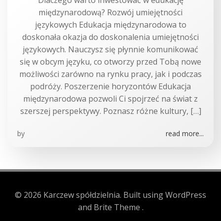
Dlaczego warto inwestować w edukację
międzynarodową? Rozwój umiejętności
językowych Edukacja międzynarodowa to
doskonała okazja do doskonalenia umiejętności
językowych. Nauczysz się płynnie komunikować
się w obcym języku, co otworzy przed Tobą nowe
możliwości zarówno na rynku pracy, jak i podczas
podróży. Poszerzenie horyzontów Edukacja
międzynarodowa pozwoli Ci spojrzeć na świat z
szerszej perspektywy. Poznasz różne kultury, […]
by
read more...
© 2026 Karczew spółdzielnia. Built using WordPress
and Brite Theme .